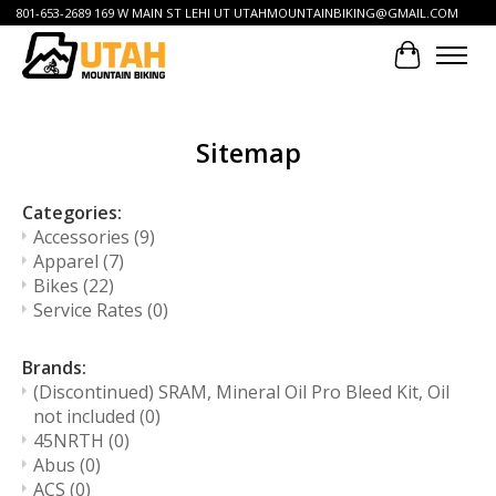
801-653-2689 169 W MAIN ST LEHI UT
UTAHMOUNTAINBIKING@GMAIL.COM
Cart
Sitemap
Categories:
Accessories
(9)
Apparel
(7)
Bikes
(22)
Service Rates
(0)
Brands:
(Discontinued) SRAM, Mineral Oil Pro Bleed Kit, Oil
not included
(0)
45NRTH
(0)
Abus
(0)
ACS
(0)